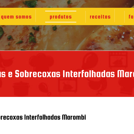
quem somos
produtos
receitas
fa
s e Sobrecoxas Interfolhadas Ma
brecoxas Interfolhadas Marombi