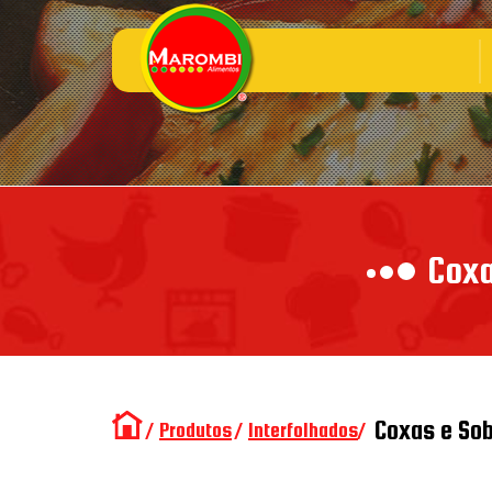
Coxa
Coxas e So
/
Produtos
/
Interfolhados
/