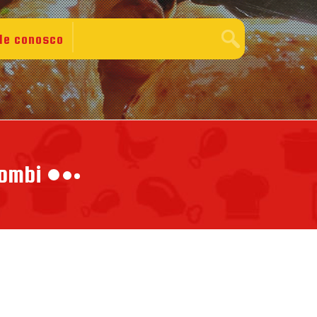
le conosco
rombi