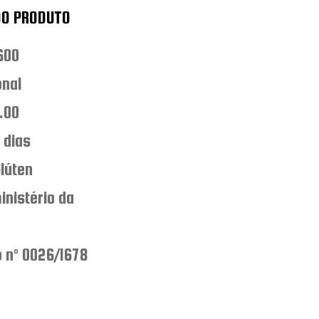
DO PRODUTO
600
onal
.00
 dias
lúten
inistério da
b nº 0026/1678